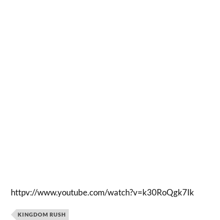
httpv://www.youtube.com/watch?v=k30RoQgk7Ik
KINGDOM RUSH