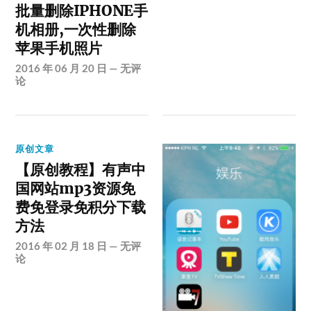
批量删除IPHONE手
机相册,一次性删除
苹果手机照片
2016 年 06 月 20 日
—
无评
论
原创文章
【原创教程】有声中
国网站mp3资源免
费免登录免积分下载
方法
2016 年 02 月 18 日
—
无评
论