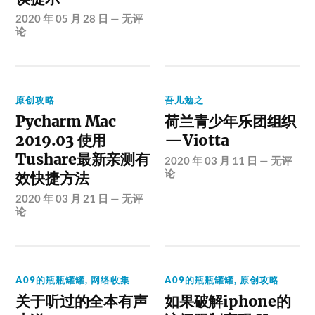
2020 年 05 月 28 日
—
无评
论
原创攻略
吾儿勉之
Pycharm Mac
荷兰青少年乐团组织
2019.03 使用
—Viotta
Tushare最新亲测有
2020 年 03 月 11 日
—
无评
论
效快捷方法
2020 年 03 月 21 日
—
无评
论
A09的瓶瓶罐罐
,
网络收集
A09的瓶瓶罐罐
,
原创攻略
关于听过的全本有声
如果破解iphone的