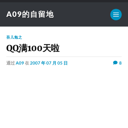
A09的自留地
吾儿勉之
QQ满100天啦
通过
A09
在
2007 年 07 月 05 日
8