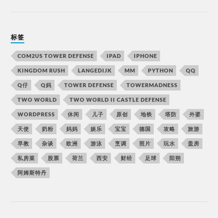
标签
COM2US TOWER DEFENSE
IPAD
IPHONE
KINGDOM RUSH
LANGEDIJK
MM
PYTHON
QQ
Q仔
Q妈
TOWER DEFENSE
TOWERMADNESS
TWO WORLD
TWO WORLD II CASTLE DEFENSE
WORDPRESS
休闲
儿子
原创
地铁
塔防
外婆
天使
奶粉
妈妈
娱乐
宝宝
德国
攻略
旅游
早教
杂谈
欧洲
游泳
烹调
照片
玩水
盖房
私房菜
股票
荷兰
西安
财经
足球
阳朔
阿姆斯特丹