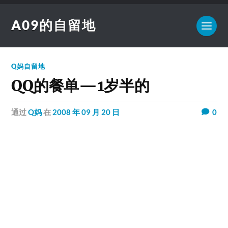
A09的自留地
Q妈自留地
QQ的餐单—1岁半的
通过
Q妈
在
2008 年 09 月 20 日
0