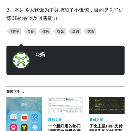
3、本月多以软饭为主并增加了小馄饨，目的是为了训
练BB的吞咽及咀嚼能力
1岁半
Q仔
Q妈
吃饭
烹调
饮食
Q妈
阅读下个 →
原创文章
原创文章
一个超好用的热门
子比主题zibll 支付
视频平台批量自动
回调失败的修复案