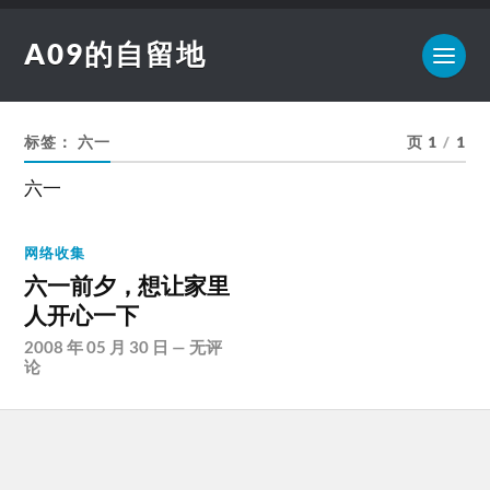
A09的自留地
标签：
六一
页 1
/
1
六一
网络收集
六一前夕，想让家里
人开心一下
2008 年 05 月 30 日
—
无评
论