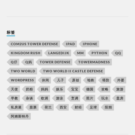
标签
COM2US TOWER DEFENSE
IPAD
IPHONE
KINGDOM RUSH
LANGEDIJK
MM
PYTHON
QQ
Q仔
Q妈
TOWER DEFENSE
TOWERMADNESS
TWO WORLD
TWO WORLD II CASTLE DEFENSE
WORDPRESS
休闲
儿子
原创
地铁
塔防
外婆
天使
奶粉
妈妈
娱乐
宝宝
德国
攻略
旅游
早教
杂谈
欧洲
游泳
烹调
照片
玩水
盖房
私房菜
股票
荷兰
西安
财经
足球
阳朔
阿姆斯特丹