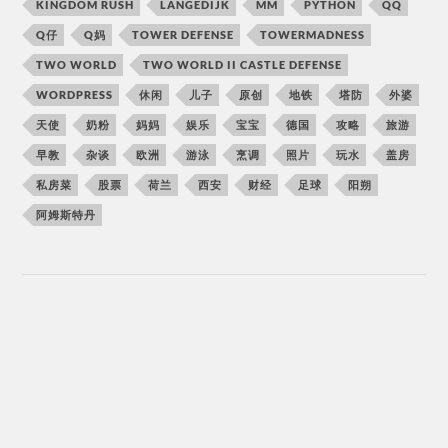
KINGDOM RUSH
LANGEDIJK
MM
PYTHON
QQ
Q仔
Q妈
TOWER DEFENSE
TOWERMADNESS
TWO WORLD
TWO WORLD II CASTLE DEFENSE
WORDPRESS
休闲
儿子
原创
地铁
塔防
外婆
天使
奶粉
妈妈
娱乐
宝宝
德国
攻略
旅游
早教
杂谈
欧洲
游泳
烹调
照片
玩水
盖房
私房菜
股票
荷兰
西安
财经
足球
阳朔
阿姆斯特丹