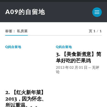
A09的自留地
标签：
私房菜
页 1
/
1
Q妈自留地
Q妈自留地
3. 【美食新煮意】简
单好吃的芒果鸡
2013 年 02 月 01 日
—
无评
论
2. 【红火新年菜】
2013，因为怀念、
所以重温。。。