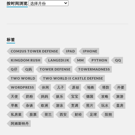
按时间浏览
标签
COM2US TOWER DEFENSE
IPAD
IPHONE
KINGDOM RUSH
LANGEDIJK
MM
PYTHON
QQ
Q仔
Q妈
TOWER DEFENSE
TOWERMADNESS
TWO WORLD
TWO WORLD II CASTLE DEFENSE
WORDPRESS
休闲
儿子
原创
地铁
塔防
外婆
天使
奶粉
妈妈
娱乐
宝宝
德国
攻略
旅游
早教
杂谈
欧洲
游泳
烹调
照片
玩水
盖房
私房菜
股票
荷兰
西安
财经
足球
阳朔
阿姆斯特丹