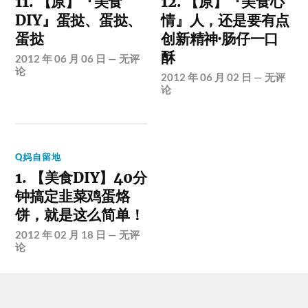
11. 【原】『美食
12. 【原】『美食心
DIY』蛋挞、蛋挞、
情』人，还是要有点
蛋挞
创新精神·肠仔一口
酥
2012 年 06 月 06 日
—
无评
论
2012 年 06 月 02 日
—
无评
论
Q妈自留地
1. 【美食DIY】40分
钟搞定韭菜鸡蛋烙
饼，就是这么简单！
2012 年 02 月 18 日
—
无评
论