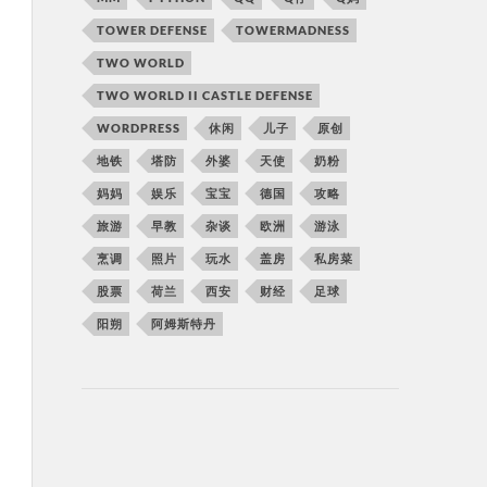
TOWER DEFENSE
TOWERMADNESS
TWO WORLD
TWO WORLD II CASTLE DEFENSE
WORDPRESS
休闲
儿子
原创
地铁
塔防
外婆
天使
奶粉
妈妈
娱乐
宝宝
德国
攻略
旅游
早教
杂谈
欧洲
游泳
烹调
照片
玩水
盖房
私房菜
股票
荷兰
西安
财经
足球
阳朔
阿姆斯特丹