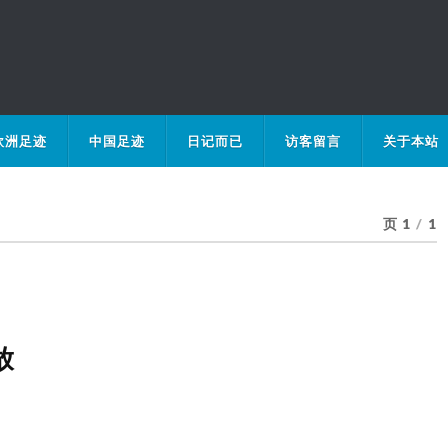
欧洲足迹
中国足迹
日记而已
访客留言
关于本站
页 1
/
1
放