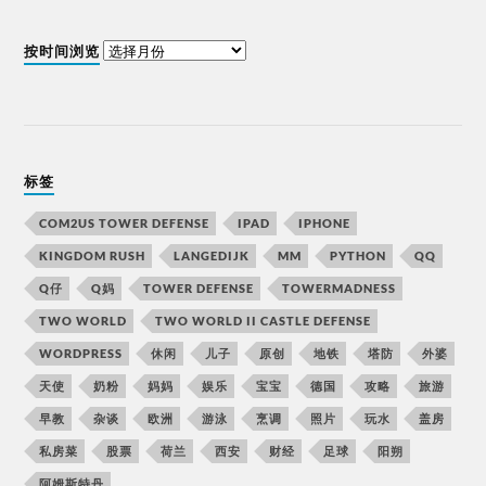
按时间浏览
标签
COM2US TOWER DEFENSE
IPAD
IPHONE
KINGDOM RUSH
LANGEDIJK
MM
PYTHON
QQ
Q仔
Q妈
TOWER DEFENSE
TOWERMADNESS
TWO WORLD
TWO WORLD II CASTLE DEFENSE
WORDPRESS
休闲
儿子
原创
地铁
塔防
外婆
天使
奶粉
妈妈
娱乐
宝宝
德国
攻略
旅游
早教
杂谈
欧洲
游泳
烹调
照片
玩水
盖房
私房菜
股票
荷兰
西安
财经
足球
阳朔
阿姆斯特丹