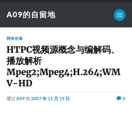
A09的自留地
网络收集
HTPC视频源概念与编解码、
播放解析
Mpeg2;Mpeg4;H.264;WM
V-HD
通过
A09
在
2007 年 11 月 19 日
0