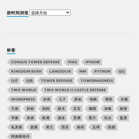
按时间浏览
标签
COM2US TOWER DEFENSE
IPAD
IPHONE
KINGDOM RUSH
LANGEDIJK
MM
PYTHON
QQ
Q仔
Q妈
TOWER DEFENSE
TOWERMADNESS
TWO WORLD
TWO WORLD II CASTLE DEFENSE
WORDPRESS
休闲
儿子
原创
地铁
塔防
外婆
天使
奶粉
妈妈
娱乐
宝宝
德国
攻略
旅游
早教
杂谈
欧洲
游泳
烹调
照片
玩水
盖房
私房菜
股票
荷兰
西安
财经
足球
阳朔
阿姆斯特丹