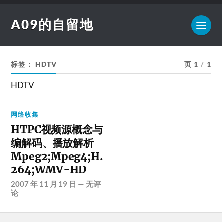
A09的自留地
标签：
HDTV
页 1
/
1
HDTV
网络收集
HTPC视频源概念与
编解码、播放解析
Mpeg2;Mpeg4;H.
264;WMV-HD
2007 年 11 月 19 日
—
无评
论