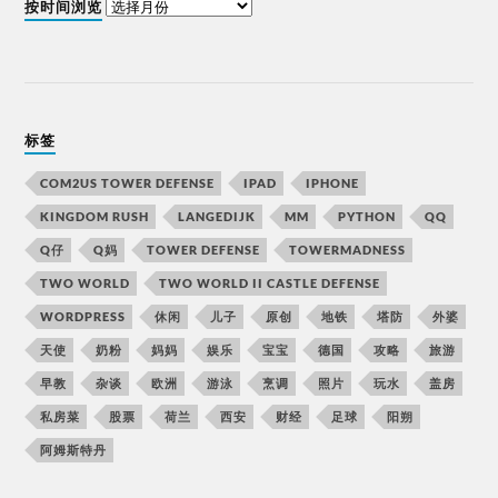
按时间浏览
标签
COM2US TOWER DEFENSE
IPAD
IPHONE
KINGDOM RUSH
LANGEDIJK
MM
PYTHON
QQ
Q仔
Q妈
TOWER DEFENSE
TOWERMADNESS
TWO WORLD
TWO WORLD II CASTLE DEFENSE
WORDPRESS
休闲
儿子
原创
地铁
塔防
外婆
天使
奶粉
妈妈
娱乐
宝宝
德国
攻略
旅游
早教
杂谈
欧洲
游泳
烹调
照片
玩水
盖房
私房菜
股票
荷兰
西安
财经
足球
阳朔
阿姆斯特丹