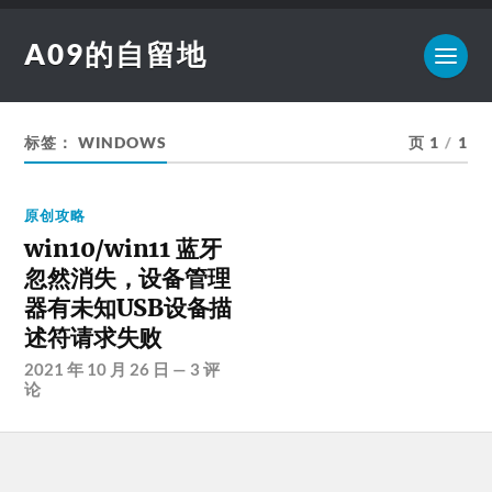
A09的自留地
标签：
WINDOWS
页 1
/
1
原创攻略
win10/win11 蓝牙
忽然消失，设备管理
器有未知USB设备描
述符请求失败
2021 年 10 月 26 日
—
3 评
论