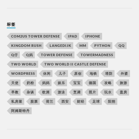
标签
COM2US TOWER DEFENSE
IPAD
IPHONE
KINGDOM RUSH
LANGEDIJK
MM
PYTHON
QQ
Q仔
Q妈
TOWER DEFENSE
TOWERMADNESS
TWO WORLD
TWO WORLD II CASTLE DEFENSE
WORDPRESS
休闲
儿子
原创
地铁
塔防
外婆
天使
奶粉
妈妈
娱乐
宝宝
德国
攻略
旅游
早教
杂谈
欧洲
游泳
烹调
照片
玩水
盖房
私房菜
股票
荷兰
西安
财经
足球
阳朔
阿姆斯特丹