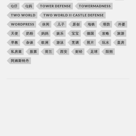
Q仔
Q妈
TOWER DEFENSE
TOWERMADNESS
TWO WORLD
TWO WORLD II CASTLE DEFENSE
WORDPRESS
休闲
儿子
原创
地铁
塔防
外婆
天使
奶粉
妈妈
娱乐
宝宝
德国
攻略
旅游
早教
杂谈
欧洲
游泳
烹调
照片
玩水
盖房
私房菜
股票
荷兰
西安
财经
足球
阳朔
阿姆斯特丹