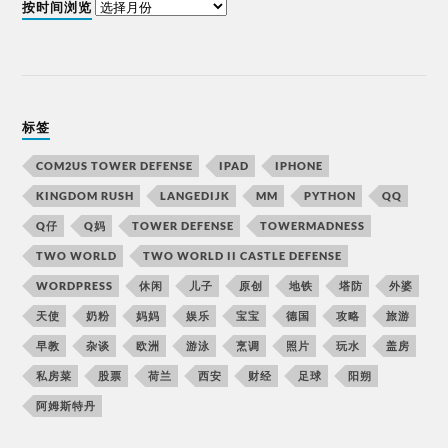
按时间浏览
标签
COM2US TOWER DEFENSE
IPAD
IPHONE
KINGDOM RUSH
LANGEDIJK
MM
PYTHON
QQ
Q仔
Q妈
TOWER DEFENSE
TOWERMADNESS
TWO WORLD
TWO WORLD II CASTLE DEFENSE
WORDPRESS
休闲
儿子
原创
地铁
塔防
外婆
天使
奶粉
妈妈
娱乐
宝宝
德国
攻略
旅游
早教
杂谈
欧洲
游泳
烹调
照片
玩水
盖房
私房菜
股票
荷兰
西安
财经
足球
阳朔
阿姆斯特丹