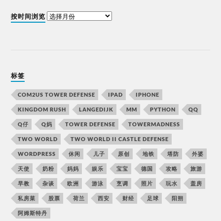
按时间浏览
标签
COM2US TOWER DEFENSE
IPAD
IPHONE
KINGDOM RUSH
LANGEDIJK
MM
PYTHON
QQ
Q仔
Q妈
TOWER DEFENSE
TOWERMADNESS
TWO WORLD
TWO WORLD II CASTLE DEFENSE
WORDPRESS
休闲
儿子
原创
地铁
塔防
外婆
天使
奶粉
妈妈
娱乐
宝宝
德国
攻略
旅游
早教
杂谈
欧洲
游泳
烹调
照片
玩水
盖房
私房菜
股票
荷兰
西安
财经
足球
阳朔
阿姆斯特丹