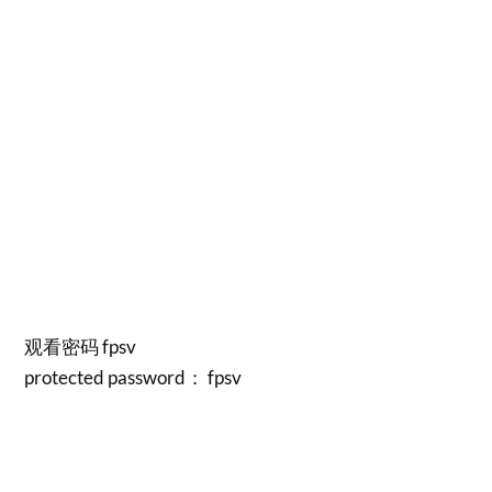
观看密码 fpsv
protected password： fpsv