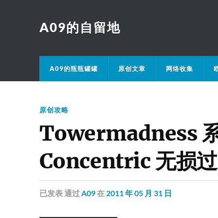
A09的自留地
A09的瓶瓶罐罐
原创文章
网络收集
原创攻略
Towermadness
Concentric 无
已发表
通过
A09
在
2011 年 05 月 31 日