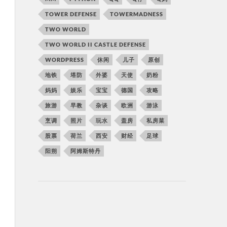
TOWER DEFENSE
TOWERMADNESS
TWO WORLD
TWO WORLD II CASTLE DEFENSE
WORDPRESS
休闲
儿子
原创
地铁
塔防
外婆
天使
奶粉
妈妈
娱乐
宝宝
德国
攻略
旅游
早教
杂谈
欧洲
游泳
烹调
照片
玩水
盖房
私房菜
股票
荷兰
西安
财经
足球
阳朔
阿姆斯特丹