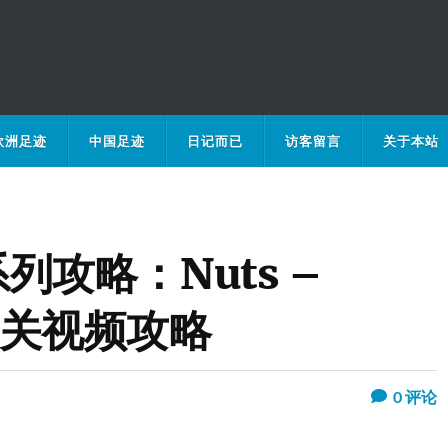
欧洲足迹
中国足迹
日记而已
访客留言
关于本站
 系列攻略：Nuts –
损过关视频攻略
0
评论