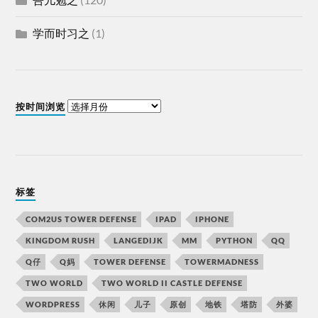
学而时习之
(1)
按时间浏览
标签
COM2US TOWER DEFENSE
IPAD
IPHONE
KINGDOM RUSH
LANGEDIJK
MM
PYTHON
QQ
Q仔
Q妈
TOWER DEFENSE
TOWERMADNESS
TWO WORLD
TWO WORLD II CASTLE DEFENSE
WORDPRESS
休闲
儿子
原创
地铁
塔防
外婆