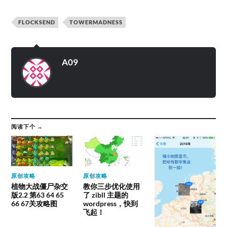
FLOCKSEND
TOWERMADNESS
A09
阅读下个 →
原创攻略
原创攻略
植物大战僵尸杂交
教你三步优化使用
版2.2 第63 64 65
了 zibll 主题的
66 67关攻略图
wordpress，快到
飞起！