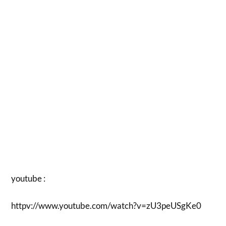
youtube :
httpv://www.youtube.com/watch?v=zU3peUSgKe0