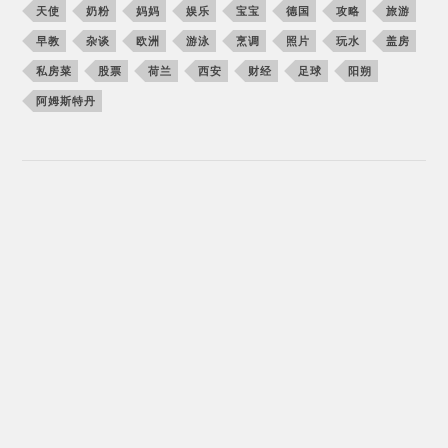
天使
奶粉
妈妈
娱乐
宝宝
德国
攻略
旅游
早教
杂谈
欧洲
游泳
烹调
照片
玩水
盖房
私房菜
股票
荷兰
西安
财经
足球
阳朔
阿姆斯特丹