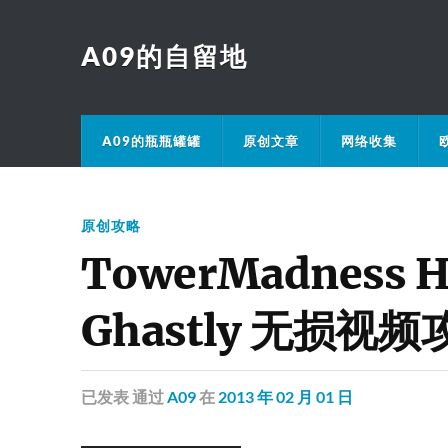
A09的自留地
A09的瓶瓶罐罐
原创文章
网络收集
原创攻略
TowerMadness
Ghastly 无损视频
已发表
通过
A09
在
2013 年 02 月 01 日