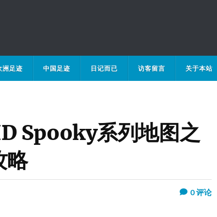
欧洲足迹
中国足迹
日记而已
访客留言
关于本站
 HD Spooky系列地图之
攻略
0
评论