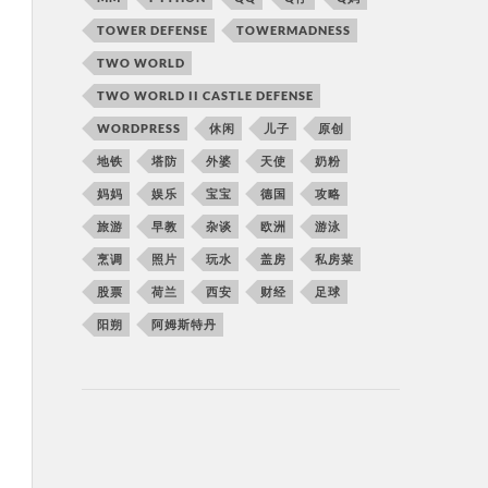
TOWER DEFENSE
TOWERMADNESS
TWO WORLD
TWO WORLD II CASTLE DEFENSE
WORDPRESS
休闲
儿子
原创
地铁
塔防
外婆
天使
奶粉
妈妈
娱乐
宝宝
德国
攻略
旅游
早教
杂谈
欧洲
游泳
烹调
照片
玩水
盖房
私房菜
股票
荷兰
西安
财经
足球
阳朔
阿姆斯特丹