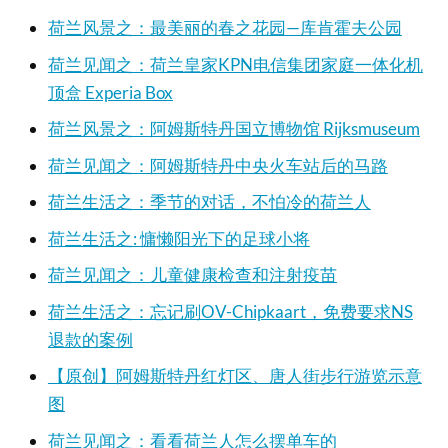
荷兰风景之：最美丽的春之花园—库肯霍夫公园
荷兰见闻之：荷兰皇家KPN电信集团家庭一体化机
顶盒 Experia Box
荷兰风景之：阿姆斯特丹国立博物馆 Rijksmuseum
荷兰见闻之：阿姆斯特丹中央火车站后的马路
荷兰生活之：季节的对话，不怕冷的荷兰人
荷兰生活之: 慵懒阳光下的足球小将
荷兰见闻之：儿童健康检查和注射疫苗
荷兰生活之：忘记刷OV-Chipkaart，免费要求NS
退款的案例
【原创】阿姆斯特丹红灯区、唐人街步行游览示意
图
荷兰见闻之：看看荷兰人怎么摆单车的