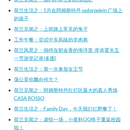
荷兰生活之：5月在阿姆斯特丹 osdorpplein 广场上
的孩子
荷兰见闻之：上班路上常见的兔子
工作午餐：尝试中东风味的羊肉卷
荷兰风景之：徜徉在郁金香的海洋里-库肯霍夫五
一节游览记录(多图)
荷兰生活之：第一次参加女王节
蒲公英你飘向何方？
荷兰见闻之：阿姆斯特丹红灯区最大的真人秀场
CASA ROSSO
荷兰生活之：Family Day，今天我们仨野餐了！
荷兰见闻之：虚惊一场，小童鞋QQ终于重返校园
啦！