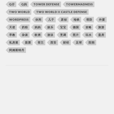
Q仔
Q妈
TOWER DEFENSE
TOWERMADNESS
TWO WORLD
TWO WORLD II CASTLE DEFENSE
WORDPRESS
休闲
儿子
原创
地铁
塔防
外婆
天使
奶粉
妈妈
娱乐
宝宝
德国
攻略
旅游
早教
杂谈
欧洲
游泳
烹调
照片
玩水
盖房
私房菜
股票
荷兰
西安
财经
足球
阳朔
阿姆斯特丹