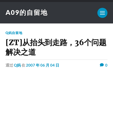
A09的自留地
Q妈自留地
[ZT]从抬头到走路，36个问题
解决之道
通过
Q妈
在
2007 年 06 月 04 日
0