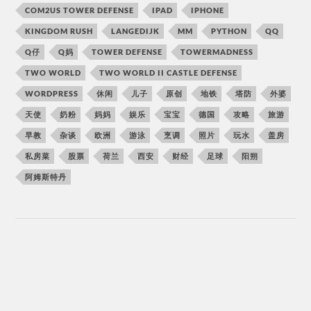
COM2US TOWER DEFENSE
IPAD
IPHONE
KINGDOM RUSH
LANGEDIJK
MM
PYTHON
QQ
Q仔
Q妈
TOWER DEFENSE
TOWERMADNESS
TWO WORLD
TWO WORLD II CASTLE DEFENSE
WORDPRESS
休闲
儿子
原创
地铁
塔防
外婆
天使
奶粉
妈妈
娱乐
宝宝
德国
攻略
旅游
早教
杂谈
欧洲
游泳
烹调
照片
玩水
盖房
私房菜
股票
荷兰
西安
财经
足球
阳朔
阿姆斯特丹