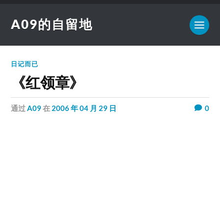
A09的自留地
日记而已
《红领章》
通过
A09
在
2006 年 04 月 29 日
0