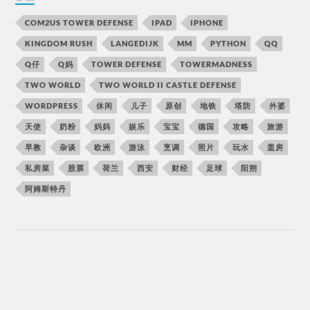
COM2US TOWER DEFENSE
IPAD
IPHONE
KINGDOM RUSH
LANGEDIJK
MM
PYTHON
QQ
Q仔
Q妈
TOWER DEFENSE
TOWERMADNESS
TWO WORLD
TWO WORLD II CASTLE DEFENSE
WORDPRESS
休闲
儿子
原创
地铁
塔防
外婆
天使
奶粉
妈妈
娱乐
宝宝
德国
攻略
旅游
早教
杂谈
欧洲
游泳
烹调
照片
玩水
盖房
私房菜
股票
荷兰
西安
财经
足球
阳朔
阿姆斯特丹