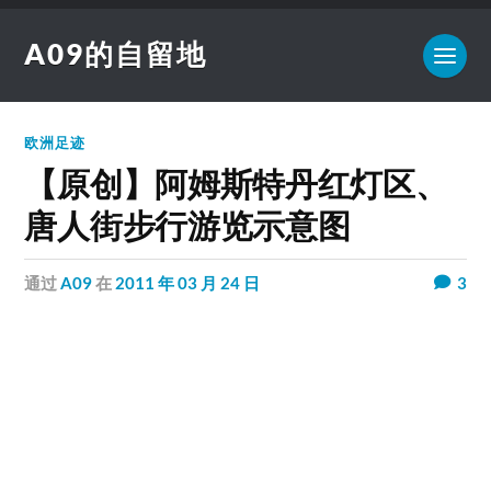
A09的自留地
欧洲足迹
【原创】阿姆斯特丹红灯区、
唐人街步行游览示意图
通过
A09
在
2011 年 03 月 24 日
3