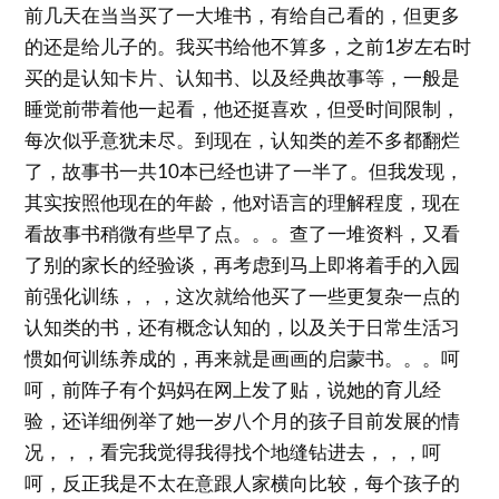
前几天在当当买了一大堆书，有给自己看的，但更多
的还是给儿子的。我买书给他不算多，之前1岁左右时
买的是认知卡片、认知书、以及经典故事等，一般是
睡觉前带着他一起看，他还挺喜欢，但受时间限制，
每次似乎意犹未尽。到现在，认知类的差不多都翻烂
了，故事书一共10本已经也讲了一半了。但我发现，
其实按照他现在的年龄，他对语言的理解程度，现在
看故事书稍微有些早了点。。。查了一堆资料，又看
了别的家长的经验谈，再考虑到马上即将着手的入园
前强化训练，，，这次就给他买了一些更复杂一点的
认知类的书，还有概念认知的，以及关于日常生活习
惯如何训练养成的，再来就是画画的启蒙书。。。呵
呵，前阵子有个妈妈在网上发了贴，说她的育儿经
验，还详细例举了她一岁八个月的孩子目前发展的情
况，，，看完我觉得我得找个地缝钻进去，，，呵
呵，反正我是不太在意跟人家横向比较，每个孩子的