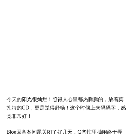
今天的阳光很灿烂！照得人心里都热腾腾的，放着莫
扎特的CD，更是觉得舒畅！这个时候上来码码字，感
觉非常好！
Blog因备案问题关闭了好几天，Q爸忙里抽闲终于弄