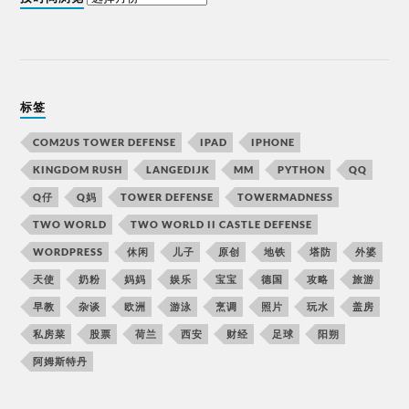
标签
COM2US TOWER DEFENSE
IPAD
IPHONE
KINGDOM RUSH
LANGEDIJK
MM
PYTHON
QQ
Q仔
Q妈
TOWER DEFENSE
TOWERMADNESS
TWO WORLD
TWO WORLD II CASTLE DEFENSE
WORDPRESS
休闲
儿子
原创
地铁
塔防
外婆
天使
奶粉
妈妈
娱乐
宝宝
德国
攻略
旅游
早教
杂谈
欧洲
游泳
烹调
照片
玩水
盖房
私房菜
股票
荷兰
西安
财经
足球
阳朔
阿姆斯特丹