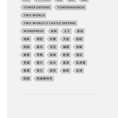
TOWER DEFENSE
TOWERMADNESS
TWO WORLD
TWO WORLD II CASTLE DEFENSE
WORDPRESS
休闲
儿子
原创
地铁
塔防
外婆
天使
奶粉
妈妈
娱乐
宝宝
德国
攻略
旅游
早教
杂谈
欧洲
游泳
烹调
照片
玩水
盖房
私房菜
股票
荷兰
西安
财经
足球
阳朔
阿姆斯特丹