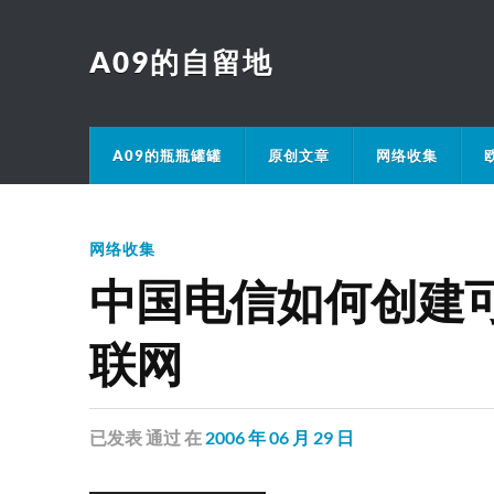
A09的自留地
A09的瓶瓶罐罐
原创文章
网络收集
网络收集
中国电信如何创建
联网
已发表
通过
在
2006 年 06 月 29 日