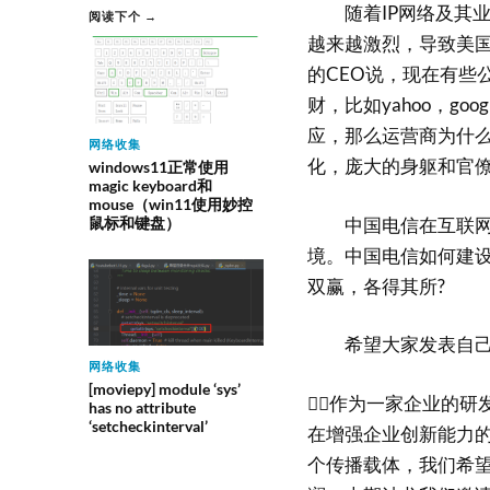
随着IP网络及其业务的
阅读下个 →
越来越激烈，导致美国
的CEO说，现在有些
财，比如yahoo，goog
应，那么运营商为什么不
网络收集
化，庞大的身躯和官
windows11正常使用
magic keyboard和
mouse（win11使用妙控
中国电信在互联网络
鼠标和键盘）
境。中国电信如何建
双赢，各得其所?
希望大家发表自己
网络收集
[moviepy] module ‘sys’
作为一家企业的研
has no attribute
‘setcheckinterval’
在增强企业创新能力的
个传播载体，我们希