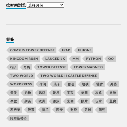
按时间浏览
标签
COM2US TOWER DEFENSE
IPAD
IPHONE
KINGDOM RUSH
LANGEDIJK
MM
PYTHON
QQ
Q仔
Q妈
TOWER DEFENSE
TOWERMADNESS
TWO WORLD
TWO WORLD II CASTLE DEFENSE
WORDPRESS
休闲
儿子
原创
地铁
塔防
外婆
天使
奶粉
妈妈
娱乐
宝宝
德国
攻略
旅游
早教
杂谈
欧洲
游泳
烹调
照片
玩水
盖房
私房菜
股票
荷兰
西安
财经
足球
阳朔
阿姆斯特丹