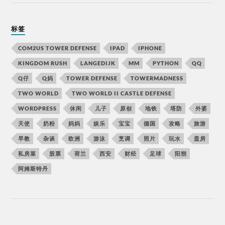
标签
COM2US TOWER DEFENSE
IPAD
IPHONE
KINGDOM RUSH
LANGEDIJK
MM
PYTHON
QQ
Q仔
Q妈
TOWER DEFENSE
TOWERMADNESS
TWO WORLD
TWO WORLD II CASTLE DEFENSE
WORDPRESS
休闲
儿子
原创
地铁
塔防
外婆
天使
奶粉
妈妈
娱乐
宝宝
德国
攻略
旅游
早教
杂谈
欧洲
游泳
烹调
照片
玩水
盖房
私房菜
股票
荷兰
西安
财经
足球
阳朔
阿姆斯特丹