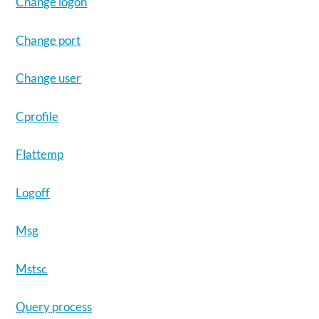
Change logon
Change port
Change user
Cprofile
Flattemp
Logoff
Msg
Mstsc
Query process