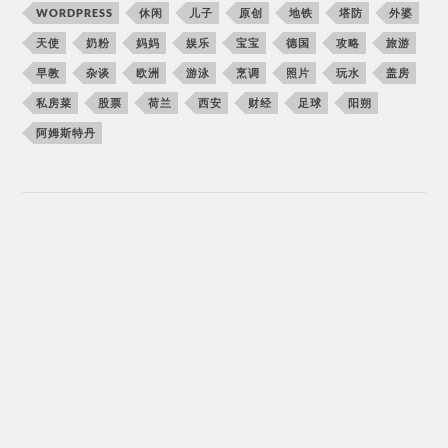
WORDPRESS
休闲
儿子
原创
地铁
塔防
外婆
天使
奶粉
妈妈
娱乐
宝宝
德国
攻略
旅游
早教
杂谈
欧洲
游泳
烹调
照片
玩水
盖房
私房菜
股票
荷兰
西安
财经
足球
阳朔
阿姆斯特丹