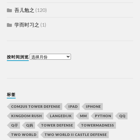
吾儿勉之
(120)
学而时习之
(1)
按时间浏览
标签
COM2US TOWER DEFENSE
IPAD
IPHONE
KINGDOM RUSH
LANGEDIJK
MM
PYTHON
QQ
Q仔
Q妈
TOWER DEFENSE
TOWERMADNESS
TWO WORLD
TWO WORLD II CASTLE DEFENSE