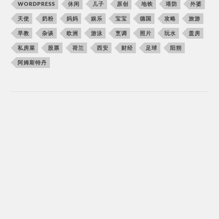
WORDPRESS
休闲
儿子
原创
地铁
塔防
外婆
天使
奶粉
妈妈
娱乐
宝宝
德国
攻略
旅游
早教
杂谈
欧洲
游泳
烹调
照片
玩水
盖房
私房菜
股票
荷兰
西安
财经
足球
阳朔
阿姆斯特丹