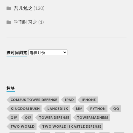
吾儿勉之
(120)
学而时习之
(1)
按时间浏览
标签
COM2US TOWER DEFENSE
IPAD
IPHONE
KINGDOM RUSH
LANGEDIJK
MM
PYTHON
QQ
Q仔
Q妈
TOWER DEFENSE
TOWERMADNESS
TWO WORLD
TWO WORLD II CASTLE DEFENSE