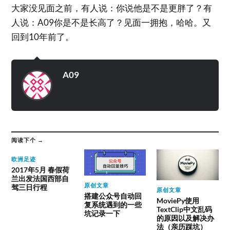
大家没见面之前，有人说：你说他是不是更胖了？有
人说：A09你是不是长高了？见面一拥抱，哈哈。又
回到10年前了。
A09
阅读下个 →
欧洲足迹
2017年5月 春假荷
兰出发法国西部自
原创文章
驾三日行程
原创文章
搭建公众号自动回
MoviePy使用
复系统遇到的一些
TextClip中文乱码
坑记录一下
的原因以及解决办
法（亲历踩坑）