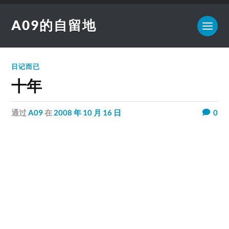
A09的自留地
日记而已
十年
通过
A09
在
2008 年 10 月 16 日
0