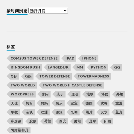
按时间浏览
标签
COM2US TOWER DEFENSE
IPAD
IPHONE
KINGDOM RUSH
LANGEDIJK
MM
PYTHON
QQ
Q仔
Q妈
TOWER DEFENSE
TOWERMADNESS
TWO WORLD
TWO WORLD II CASTLE DEFENSE
WORDPRESS
休闲
儿子
原创
地铁
塔防
外婆
天使
奶粉
妈妈
娱乐
宝宝
德国
攻略
旅游
早教
杂谈
欧洲
游泳
烹调
照片
玩水
盖房
私房菜
股票
荷兰
西安
财经
足球
阳朔
阿姆斯特丹