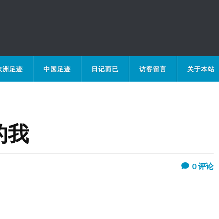
欧洲足迹
中国足迹
日记而已
访客留言
关于本站
的我
0
评论
。