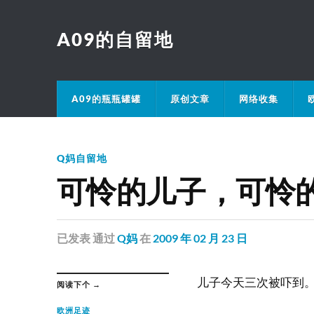
A09的自留地
A09的瓶瓶罐罐
原创文章
网络收集
Q妈自留地
可怜的儿子，可怜
已发表
通过
Q妈
在
2009 年 02 月 23 日
儿子今天三次被吓到
阅读下个 →
欧洲足迹