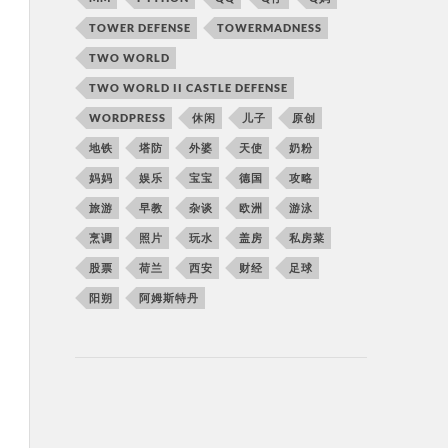
TOWER DEFENSE
TOWERMADNESS
TWO WORLD
TWO WORLD II CASTLE DEFENSE
WORDPRESS
休闲
儿子
原创
地铁
塔防
外婆
天使
奶粉
妈妈
娱乐
宝宝
德国
攻略
旅游
早教
杂谈
欧洲
游泳
烹调
照片
玩水
盖房
私房菜
股票
荷兰
西安
财经
足球
阳朔
阿姆斯特丹