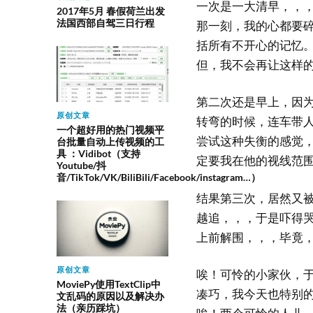
一次是一大清早，，
2017年5月 春假荷兰出发
法国西部自驾三日行程
那一刻，我的心都要
括所有不开心的记忆
但，我不会再让这样
第二次还是早上，因
原创文章
转弯的时候，连车带
一个超好用的热门视频平
尝试这种失衡的感觉
台批量自动上传视频的工
具 ：Vidibot（支持
定要我在他的视线范
Youtube/抖
音/TikTok/VK/BiliBili/Facebook/instagram…）
结果第三次，居然又
越追，，，于是吓得
上前解围，，，毕竟
原创文章
唉！可怜的小家伙，
MoviePy使用TextClip中
凑巧，我今天也特别
文乱码的原因以及解决办
法（亲历踩坑）