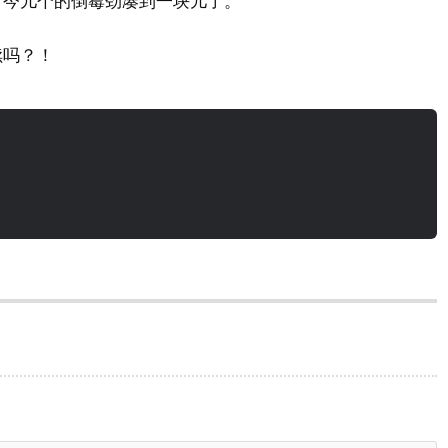
，今儿个的倒霉劲凑到一块儿了。
续吗？！