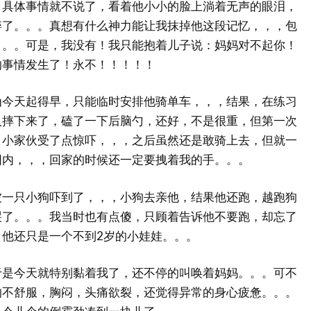
，具体事情就不说了，看着他小小的脸上淌着无声的眼泪，
碎了。。。真想有什么神力能让我抹掉他这段记忆，，，包
。。。可是，我没有！我只能抱着儿子说：妈妈对不起你！
的事情发生了！永不！！！！！
为今天起得早，只能临时安排他骑单车，，，结果，在练习
人摔下来了，磕了一下后脑勺，还好，不是很重，但第一次
，小家伙受了点惊吓，，，之后虽然还是敢骑上去，但就一
围内，，，回家的时候还一定要拽着我的手。。。
被一只小狗吓到了，，，小狗去亲他，结果他还跑，越跑狗
哭了。。。我当时也有点傻，只顾着告诉他不要跑，却忘了
，他还只是一个不到2岁的小娃娃。。。
于是今天就特别黏着我了，还不停的叫唤着妈妈。。。可不
的不舒服，胸闷，头痛欲裂，还觉得异常的身心疲惫。。。