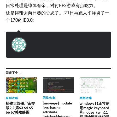
日常处理是绰绰有余，对付FPS游戏有点吃力。
还是得谢谢向日葵的心思了。 21日再跑太平洋换了一
个170的IE3.0:
阅读下个 →
网络收集
原创攻略
网络收集
[moviepy] module
植物大战僵尸杂交
windows11正常使
‘sys’ has no
版2.2 第63 64 65
用magic keyboard
attribute
66 67关攻略图
和mouse（win11
‘setcheckinterval’
使用妙控鼠标和键