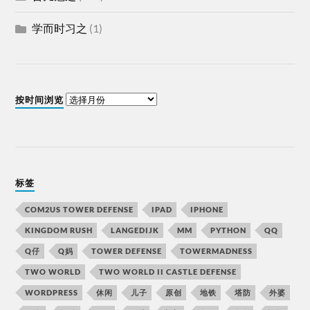
学而时习之
(1)
按时间浏览
标签
COM2US TOWER DEFENSE
IPAD
IPHONE
KINGDOM RUSH
LANGEDIJK
MM
PYTHON
QQ
Q仔
Q妈
TOWER DEFENSE
TOWERMADNESS
TWO WORLD
TWO WORLD II CASTLE DEFENSE
WORDPRESS
休闲
儿子
原创
地铁
塔防
外婆