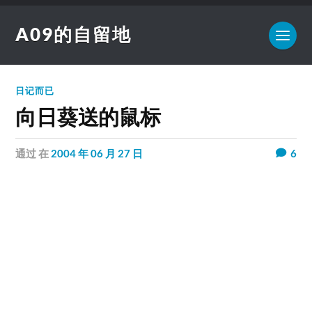
A09的自留地
日记而已
向日葵送的鼠标
通过
在
2004 年 06 月 27 日
6