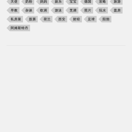
天使
奶粉
妈妈
娱乐
宝宝
德国
攻略
旅游
早教
杂谈
欧洲
游泳
烹调
照片
玩水
盖房
私房菜
股票
荷兰
西安
财经
足球
阳朔
阿姆斯特丹