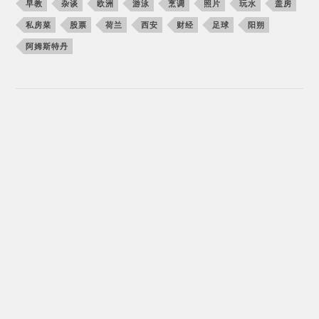
早教
杂谈
欧洲
游泳
烹调
照片
玩水
盖房
私房菜
股票
荷兰
西安
财经
足球
阳朔
阿姆斯特丹