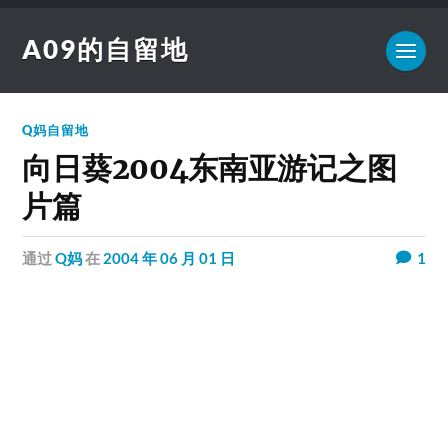
A09的自留地
Q妈自留地
向日葵2004东南亚游记之图
片篇
通过
Q妈
在
2004 年 06 月 01 日
1