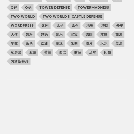
Q仔
Q妈
TOWER DEFENSE
TOWERMADNESS
TWO WORLD
TWO WORLD II CASTLE DEFENSE
WORDPRESS
休闲
儿子
原创
地铁
塔防
外婆
天使
奶粉
妈妈
娱乐
宝宝
德国
攻略
旅游
早教
杂谈
欧洲
游泳
烹调
照片
玩水
盖房
私房菜
股票
荷兰
西安
财经
足球
阳朔
阿姆斯特丹