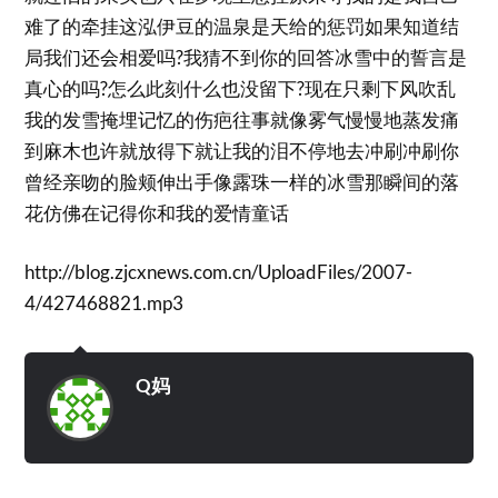
难了的牵挂这泓伊豆的温泉是天给的惩罚如果知道结
局我们还会相爱吗?我猜不到你的回答冰雪中的誓言是
真心的吗?怎么此刻什么也没留下?现在只剩下风吹乱
我的发雪掩埋记忆的伤疤往事就像雾气慢慢地蒸发痛
到麻木也许就放得下就让我的泪不停地去冲刷冲刷你
曾经亲吻的脸颊伸出手像露珠一样的冰雪那瞬间的落
花仿佛在记得你和我的爱情童话
http://blog.zjcxnews.com.cn/UploadFiles/2007-
4/427468821.mp3
Q妈