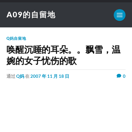
A09的自留地
Q妈自留地
唤醒沉睡的耳朵。。飘雪，温
婉的女子忧伤的歌
通过
Q妈
在
2007 年 11 月 18 日
0