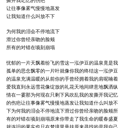
撕开我记忆的伤疤
让往事像雾气慢慢地蒸发
让我知道什么叫放不下
为何我的泪会不停地流下
滑过你曾经亲吻的脸颊
所有的对错在顷刻崩塌
忧郁的一片天飘着纷飞的雪这一泓伊豆的温泉竟是我
孤单的思念飘零的一片叶就像你我的终结这一泓伊豆
的温泉充满温暖的从前你的手曾经拥着我的肩呢喃着
爱我直到永远雪花像绽放的礼花天地间肆意地飘洒纵
情在一霎那为何现在只剩下风吹乱我的发撕开我记忆
的伤疤让往事像雾气慢慢地蒸发让我知道什么叫放不
下为何我的泪会不停地流下滑过你曾经亲吻的脸颊所
有的对错在顷刻崩塌原来你带走了我生命的暖春盛夏
就连旧的果实也只在梦境里悬挂原来寻找的是我自己