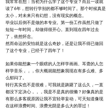
我常常在想：当初为什么学了这个专业？而且一读就
读了6年，想转行学别的都不够时间了。那个时候真是
太小，对未来只有幻想，没有现实的概念。
毕业以后倒不是做的本专业。第一份工作虽然只做了
短短一年时间，却做得很开心。直到现在四年过去
了，依然怀念。
然而命运的安怕就是这么奇妙，还是让我不得已做回
了这个专业，已经干了四年了！
如果你能想象一个眼瞎的人怎样学画画、耳聋的人怎
样学音乐，，，你大概就能想象我现在有多么难、多
么郁闷了。
转行其实也不是很难，可我就是踌躇了这么久，一直
都没下定决心，，，我是不是真的很懒？好像真的是
有那么多客观原因让我不宜轻举妄动，可天知道像现
在这样浪费时间、浪费光阴是多么大的罪过！