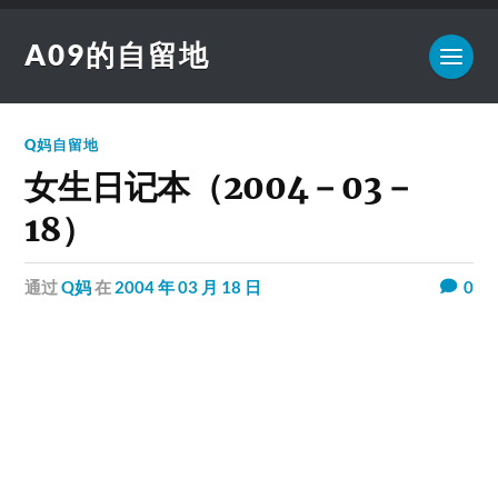
A09的自留地
Q妈自留地
女生日记本（2004－03－
18）
通过
Q妈
在
2004 年 03 月 18 日
0