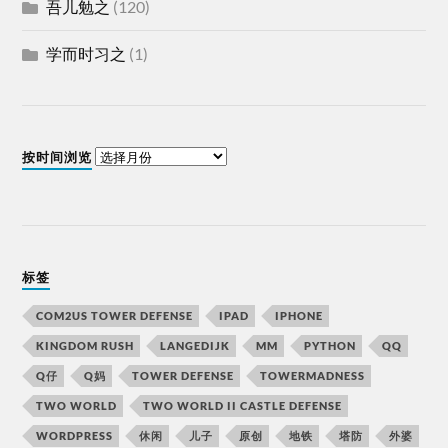
吾儿勉之
(120)
学而时习之
(1)
按时间浏览
标签
COM2US TOWER DEFENSE
IPAD
IPHONE
KINGDOM RUSH
LANGEDIJK
MM
PYTHON
QQ
Q仔
Q妈
TOWER DEFENSE
TOWERMADNESS
TWO WORLD
TWO WORLD II CASTLE DEFENSE
WORDPRESS
休闲
儿子
原创
地铁
塔防
外婆