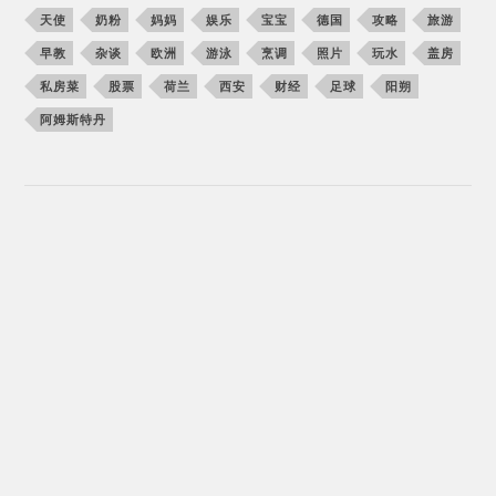
天使
奶粉
妈妈
娱乐
宝宝
德国
攻略
旅游
早教
杂谈
欧洲
游泳
烹调
照片
玩水
盖房
私房菜
股票
荷兰
西安
财经
足球
阳朔
阿姆斯特丹