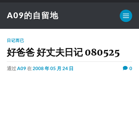
A09的自留地
日记而已
好爸爸 好丈夫日记 080525
通过
A09
在
2008 年 05 月 24 日
0