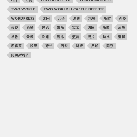
TWO WORLD
TWO WORLD II CASTLE DEFENSE
WORDPRESS
休闲
儿子
原创
地铁
塔防
外婆
天使
奶粉
妈妈
娱乐
宝宝
德国
攻略
旅游
早教
杂谈
欧洲
游泳
烹调
照片
玩水
盖房
私房菜
股票
荷兰
西安
财经
足球
阳朔
阿姆斯特丹