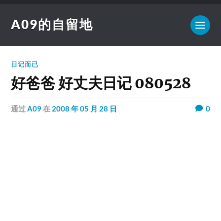
A09的自留地
日记而已
好爸爸 好丈夫日记 080528
通过
A09
在
2008 年 05 月 28 日
0