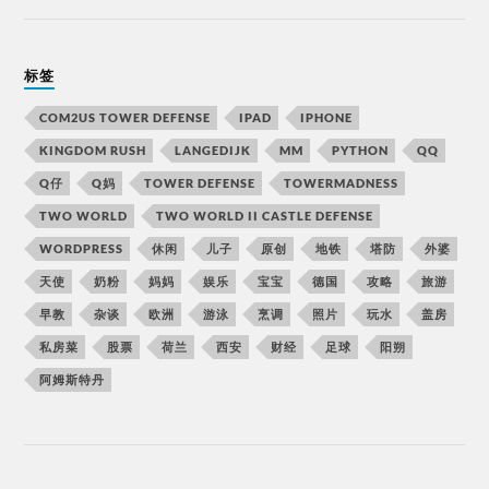
标签
COM2US TOWER DEFENSE
IPAD
IPHONE
KINGDOM RUSH
LANGEDIJK
MM
PYTHON
QQ
Q仔
Q妈
TOWER DEFENSE
TOWERMADNESS
TWO WORLD
TWO WORLD II CASTLE DEFENSE
WORDPRESS
休闲
儿子
原创
地铁
塔防
外婆
天使
奶粉
妈妈
娱乐
宝宝
德国
攻略
旅游
早教
杂谈
欧洲
游泳
烹调
照片
玩水
盖房
私房菜
股票
荷兰
西安
财经
足球
阳朔
阿姆斯特丹