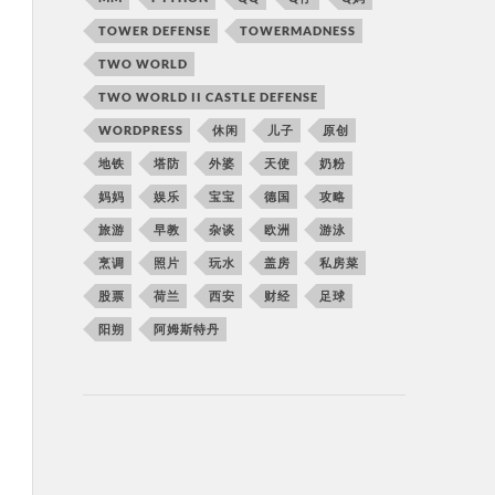
TOWER DEFENSE
TOWERMADNESS
TWO WORLD
TWO WORLD II CASTLE DEFENSE
WORDPRESS
休闲
儿子
原创
地铁
塔防
外婆
天使
奶粉
妈妈
娱乐
宝宝
德国
攻略
旅游
早教
杂谈
欧洲
游泳
烹调
照片
玩水
盖房
私房菜
股票
荷兰
西安
财经
足球
阳朔
阿姆斯特丹