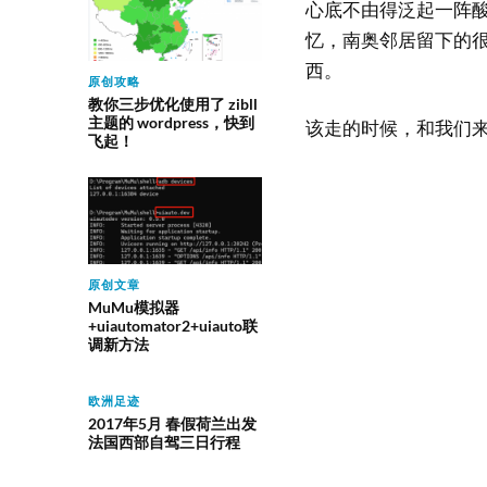
心底不由得泛起一阵
忆，南奥邻居留下的
西。
原创攻略
教你三步优化使用了 zibll
主题的 wordpress，快到
该走的时候，和我们
飞起！
原创文章
MuMu模拟器
+uiautomator2+uiauto联
调新方法
欧洲足迹
2017年5月 春假荷兰出发
法国西部自驾三日行程