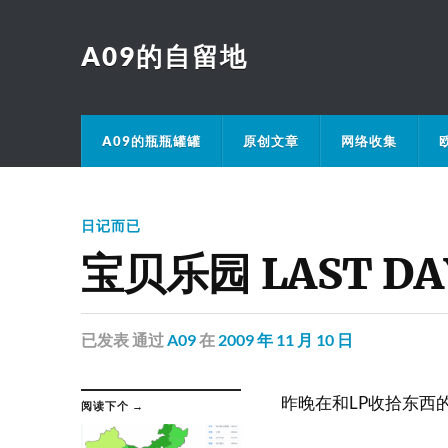
A09的自留地
A09的瓶瓶罐罐
原创文章
网络收集
日记而已
宝贝乐园 LAST DA
已发表
通过
A09
在
2009 年 11 月 10 日
昨晚在和LP收拾东西
阅读下个 →