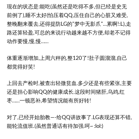
现在的状态是:能吃(虽然还是吃得不多,但已经是史无
前例了),睡不太好(怕压着QQ,压住自己的心脏又难受,
整晚翻来覆去,还得提防LG的"梦中无影爪"…累啊!:L),走
路还算轻盈,可总的来说行动越来越不方便,却老不记得
动作要慢,慢,慢……
体重逐渐增加,上周六秤的,整120了!肚子圆溜溜,自己
都觉得好笑!
上回去产检时,被查出轻微贫血.多少还是有些紧张,主要
还是担心影响QQ的健康成长.这段时间猪肝,乌鸡,红
枣……一顿恶补,希望情况能有所好转!
对了,已经开始胎教—-给QQ讲故事了.LG表现还算不错,
能轮流值班.(虽然普通话有待加强.呵~ :lol:)