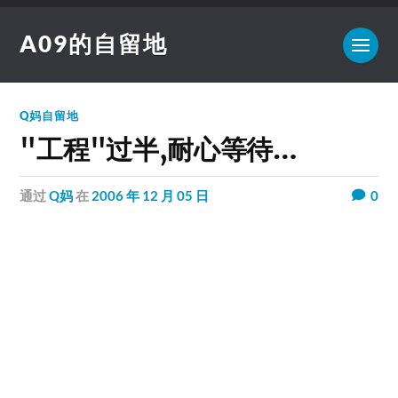
A09的自留地
Q妈自留地
"工程"过半,耐心等待…
通过
Q妈
在
2006 年 12 月 05 日
0