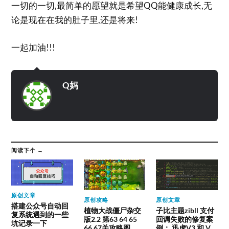
一切的一切,最简单的愿望就是希望QQ能健康成长,无
论是现在在我的肚子里,还是将来!
一起加油!!!
Q妈
阅读下个 →
原创文章
原创攻略
原创文章
搭建公众号自动回
植物大战僵尸杂交
子比主题zibll 支付
复系统遇到的一些
版2.2 第63 64 65
回调失败的修复案
坑记录一下
66 67关攻略图
例： 迅虎V3 和 V