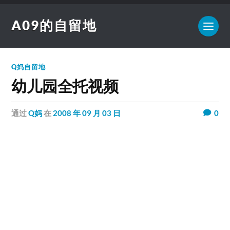
A09的自留地
Q妈自留地
幼儿园全托视频
通过
Q妈
在
2008 年 09 月 03 日
0