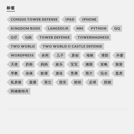
标签
COM2US TOWER DEFENSE
IPAD
IPHONE
KINGDOM RUSH
LANGEDIJK
MM
PYTHON
QQ
Q仔
Q妈
TOWER DEFENSE
TOWERMADNESS
TWO WORLD
TWO WORLD II CASTLE DEFENSE
WORDPRESS
休闲
儿子
原创
地铁
塔防
外婆
天使
奶粉
妈妈
娱乐
宝宝
德国
攻略
旅游
早教
杂谈
欧洲
游泳
烹调
照片
玩水
盖房
私房菜
股票
荷兰
西安
财经
足球
阳朔
阿姆斯特丹