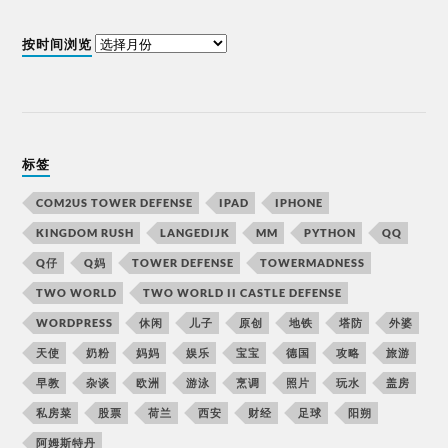
按时间浏览
标签
COM2US TOWER DEFENSE
IPAD
IPHONE
KINGDOM RUSH
LANGEDIJK
MM
PYTHON
QQ
Q仔
Q妈
TOWER DEFENSE
TOWERMADNESS
TWO WORLD
TWO WORLD II CASTLE DEFENSE
WORDPRESS
休闲
儿子
原创
地铁
塔防
外婆
天使
奶粉
妈妈
娱乐
宝宝
德国
攻略
旅游
早教
杂谈
欧洲
游泳
烹调
照片
玩水
盖房
私房菜
股票
荷兰
西安
财经
足球
阳朔
阿姆斯特丹