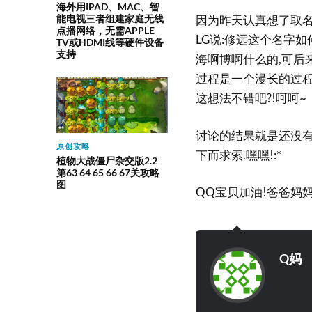
海外用IPAD、MAC、智
能电视三者组建家庭无线
因为昨天认真想了取名
点播网络，无需APPLE
LG说:修远这个名字如
TV或HDMI线等硬件设备
支持
海啊博啊什么的,可后
过程是一个漫长的过程
这想法不错吧?!呵呵~
讨论的结果就是还没有
原创攻略
下而求索.嘿嘿!:*
植物大战僵尸杂交版2.2
第63 64 65 66 67关攻略
图
QQ宝贝加油!爸爸妈妈
Q妈