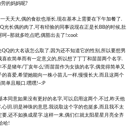
劳的妈妈呢?
子一天天大,偶的食欲也渐长.现在基本上需要在下午加餐了.
Q光长偶的肉了,可有经验的同事说现在正是长BB的时候,肚
~那就多吃点吧,偶豁出去了!:cool:
论QQ的大名该怎么取了.因为还不知道它的性别,所以要想男
我喜欢简单而有一定意义的,所以想了丁丁和苗苗两个名字.
年不是猪年/丁亥年么!而苗苗作为女孩的名字,偶觉得简单又
子的喜爱,希望她能向一株小苗儿一样,慢慢长大.而且这两个
单且顺口.嘿嘿!~:P
以基本同意如果没有更好的名字,可以启用这两个.不过,昨天他
,心玥.玥是神珠的意思.我说取这个字的也挺多,而且我不太
定要,还不如换成星字.这样一来,偶们仨就太阳星星月亮全齐
哈哈!