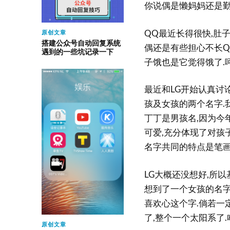
你说偶是懒妈妈还是勤
QQ最近长得很快,肚
原创文章
搭建公众号自动回复系统
偶还是有些担心不长Q
遇到的一些坑记录一下
子饿也是它觉得饿了.呵呵
最近和LG开始认真讨
孩及女孩的两个名字.
丁丁是男孩名,因为今
可爱,充分体现了对孩
名字共同的特点是笔画简
LG大概还没想好,所
想到了一个女孩的名字
喜欢心这个字.倘若一
了,整个一个太阳系了.
原创文章