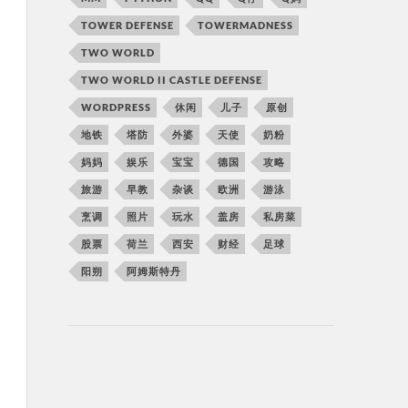
TOWER DEFENSE
TOWERMADNESS
TWO WORLD
TWO WORLD II CASTLE DEFENSE
WORDPRESS
休闲
儿子
原创
地铁
塔防
外婆
天使
奶粉
妈妈
娱乐
宝宝
德国
攻略
旅游
早教
杂谈
欧洲
游泳
烹调
照片
玩水
盖房
私房菜
股票
荷兰
西安
财经
足球
阳朔
阿姆斯特丹