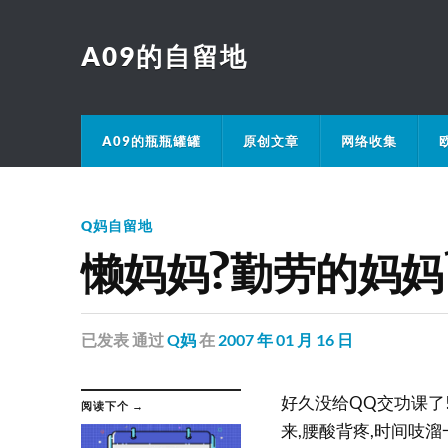
A09的自留地
A09的瓶瓶罐罐
原创文章
网络收集
Q妈自留地
懒妈妈?勤劳的妈妈
已发表
通过
Q妈
在
2007 年 01 月 16 日
好久没给QQ交功课了
阅读下个 →
来,腰酸背疼,时间吱溜