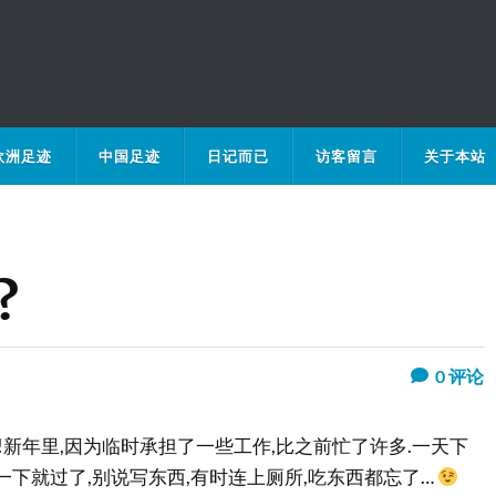
欧洲足迹
中国足迹
日记而已
访客留言
关于本站
?
0
评论
!新年里,因为临时承担了一些工作,比之前忙了许多.一天下
一下就过了,别说写东西,有时连上厕所,吃东西都忘了…