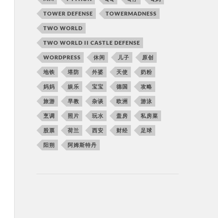
TOWER DEFENSE
TOWERMADNESS
TWO WORLD
TWO WORLD II CASTLE DEFENSE
WORDPRESS
休闲
儿子
原创
地铁
塔防
外婆
天使
奶粉
妈妈
娱乐
宝宝
德国
攻略
旅游
早教
杂谈
欧洲
游泳
烹调
照片
玩水
盖房
私房菜
股票
荷兰
西安
财经
足球
阳朔
阿姆斯特丹