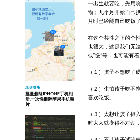
一出生就要吃，先用
物；九个月开始自己
月时已经能自己吃饭
在这个共性之下的个
也很大，这是我们无法
或“慢”等，也可能有
（１）孩子不想吃了
原创攻略
（２）生怕孩子吃不
批量删除IPHONE手机相
喜欢吃饭。
册,一次性删除苹果手机照
片
（３）太想让孩子摄
时大人就变得不对劲
（４）不让孩子试验自