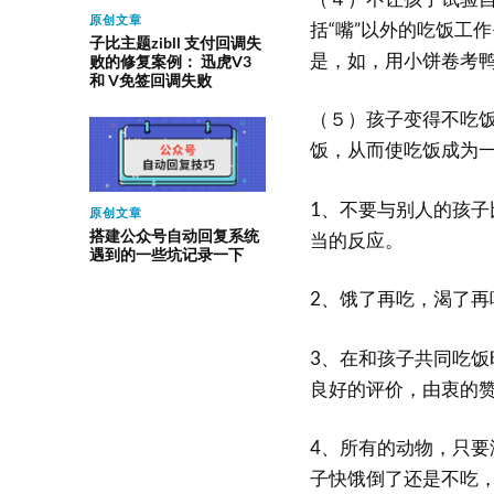
原创文章
括“嘴”以外的吃饭工
子比主题zibll 支付回调失
是，如，用小饼卷考
败的修复案例： 迅虎V3
和 V免签回调失败
（５）孩子变得不吃
饭，从而使吃饭成为
1、不要与别人的孩
原创文章
搭建公众号自动回复系统
当的反应。
遇到的一些坑记录一下
2、饿了再吃，渴了
3、在和孩子共同吃
良好的评价，由衷的
4、所有的动物，只
子快饿倒了还是不吃