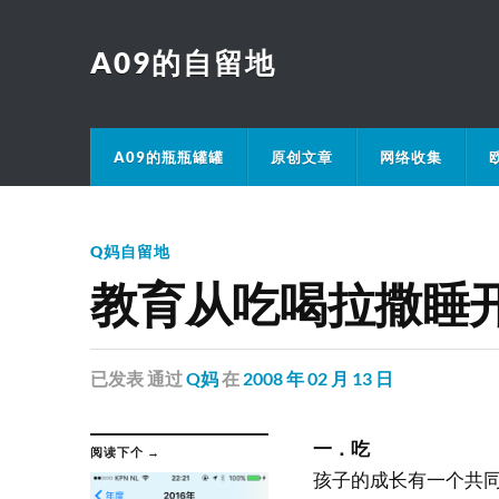
A09的自留地
A09的瓶瓶罐罐
原创文章
网络收集
Q妈自留地
教育从吃喝拉撒睡
已发表
通过
Q妈
在
2008 年 02 月 13 日
一．吃
阅读下个 →
孩子的成长有一个共