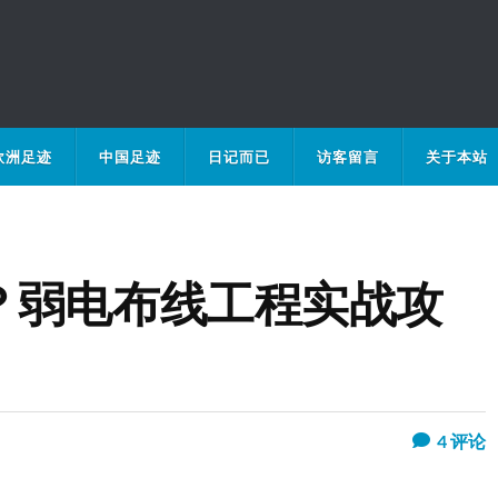
欧洲足迹
中国足迹
日记而已
访客留言
关于本站
？弱电布线工程实战攻
4
评论