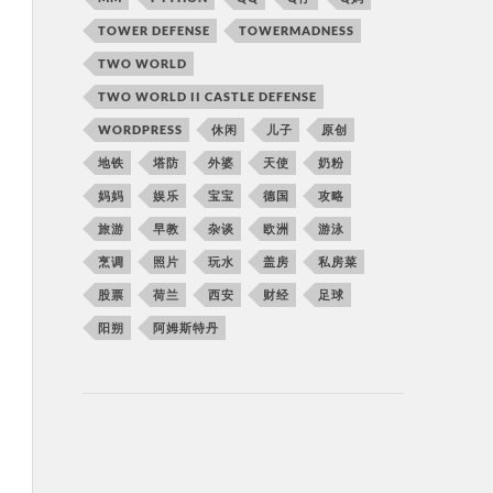
TOWER DEFENSE
TOWERMADNESS
TWO WORLD
TWO WORLD II CASTLE DEFENSE
WORDPRESS
休闲
儿子
原创
地铁
塔防
外婆
天使
奶粉
妈妈
娱乐
宝宝
德国
攻略
旅游
早教
杂谈
欧洲
游泳
烹调
照片
玩水
盖房
私房菜
股票
荷兰
西安
财经
足球
阳朔
阿姆斯特丹