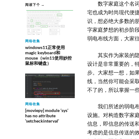
数字家庭这个名词对
阅读下个 →
宅也成为时尚现代便
识，想必绝大多数的
字家庭梦想的初步阶
弱电布线方面，大家
网络收集
windows11正常使用
magic keyboard和
其实作为家装的隐蔽
mouse（win11使用妙控
设计是非常重要的，
鼠标和键盘）
步。大家想一想，如
线，当然你可能会采
不了的，所以掌握一
网络收集
我们所述的弱电布线
[moviepy] module ‘sys’
设施。对构造数字家
has no attribute
‘setcheckinterval’
信息，即信息的传送
考虑的是信息传送的