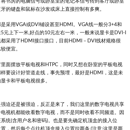
。将书房的电脑信号或卧室里的笔记本信号转到客厅或卧室
蓝牙的键盘和鼠标在沙发或床上直接控制有多爽。
用VGA或DVI铺设甚至HDMI。VGA线一般分3+4和
在5元上下一米,好点的10元左右一米，一般来说显卡是DVI-I
都采用了HDMI接口接口，目前HDMI－DVI线材规格很
比较便宜。
面摆放平板电视和HTPC，同时又想在卧室的平板电视
样要设计好管道走线，事先预埋，最好是HDMI，这是未
的显卡和平板电视很多。
迫还是被强迫，反正是来了，我们这里的数字电视共享
个电视机都能收看数字电视，而不是同时收看不同频道。因
系统(含用户名和密码)。也是要先确定机顶盒的接入位
置，然后每个点往机顶盒接入位置拉两条 (注意:这里是两