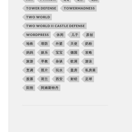
TOWER DEFENSE
TOWERMADNESS
TWO WORLD
TWO WORLD II CASTLE DEFENSE
WORDPRESS
休闲
儿子
原创
地铁
塔防
外婆
天使
奶粉
妈妈
娱乐
宝宝
德国
攻略
旅游
早教
杂谈
欧洲
游泳
烹调
照片
玩水
盖房
私房菜
股票
荷兰
西安
财经
足球
阳朔
阿姆斯特丹