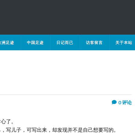
欧洲足迹
中国足迹
日记而已
访客留言
关于本站
0
评论
对心了。
己，写儿子，可写出来，却发现并不是自己想要写的。