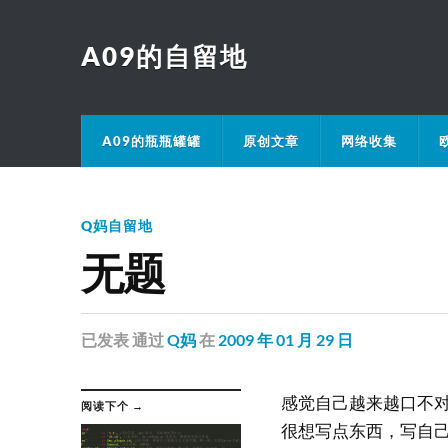
A09的自留地
A09的瓶瓶罐罐
原创文章
网络收集
Q妈自留地
无题
已发表
通过
Q妈
在
2009 年 01 月 29 日
感觉自己越来越口不
阅读下个 →
很想写点东西，写自