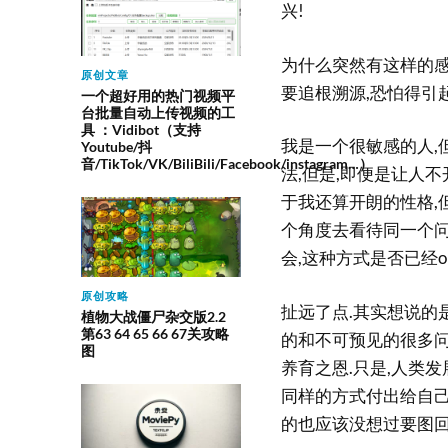
兴!
为什么突然有这样的感
原创文章
要追根溯源,恐怕得引
一个超好用的热门视频平
台批量自动上传视频的工
具 ：Vidibot（支持
我是一个很敏感的人,
Youtube/抖
音/TikTok/VK/BiliBili/Facebook/instagram…）
法,但是,即便是让人
于我还算开朗的性格,
个角度去看待同一个问
会,这种方式是否已经o
原创攻略
扯远了点.其实想说的
植物大战僵尸杂交版2.2
第63 64 65 66 67关攻略
的和不可预见的很多问
图
养育之恩.只是,人类
同样的方式付出给自己
的也应该没想过要图回