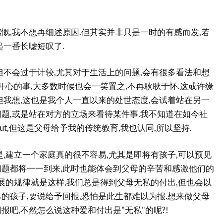
慨,我不想再细述原因.但其实并非只是一时的有感而发,若
起一番长嘘短叹了.
但不会过于计较,尤其对于生活上的问题,会有很多看法和想
不开心的事,大多数时候也会一笑置之,不再耿耿于怀.这或许缘
但我想,这也是我个人一直以来的处世态度,会试着站在另一
题,或是站在对方的立场来看待某件事.我不知道在如今社
ut,但这是父母给予我的传统教育,我也认同,所以坚持.
是,建立一个家庭真的很不容易,尤其是即将有孩子,可以预见
题都将一一到来,此时也能体会到父母的辛苦和感激他们的
发展的规律就是这样,我们总是得到父母无私的付出,但也会以
的孩子,要说给予回报,恐怕是此生都难以为报.想来做父母
报吧,不然怎么说这种爱和付出是"无私"的呢?!