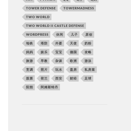
TOWER DEFENSE
TOWERMADNESS
TWO WORLD
TWO WORLD II CASTLE DEFENSE
WORDPRESS
休闲
儿子
原创
地铁
塔防
外婆
天使
奶粉
妈妈
娱乐
宝宝
德国
攻略
旅游
早教
杂谈
欧洲
游泳
烹调
照片
玩水
盖房
私房菜
股票
荷兰
西安
财经
足球
阳朔
阿姆斯特丹