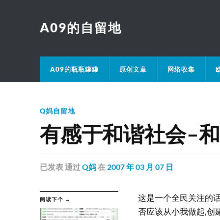
A09的自留地
A09的瓶瓶罐罐
原创文章
网络收集
Q妈自留地
有感于和谐社会-
已发表
通过
Q妈
在
2007 年 03 月 07 日
这是一个全民关注的话
阅读下个 →
否应该从小我做起,创