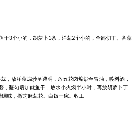
鱼干3个小的，胡萝卜1条，洋葱2个小的，全部切丁。备葱
姜蒜，放洋葱煸炒至透明，放五花肉煸炒至冒油，喷料酒，
茶酱，翻匀后加鱿鱼干，放水小火焖半小时，再放胡萝卜丁
精调味，撒芝麻葱花。白饭一碗。收工