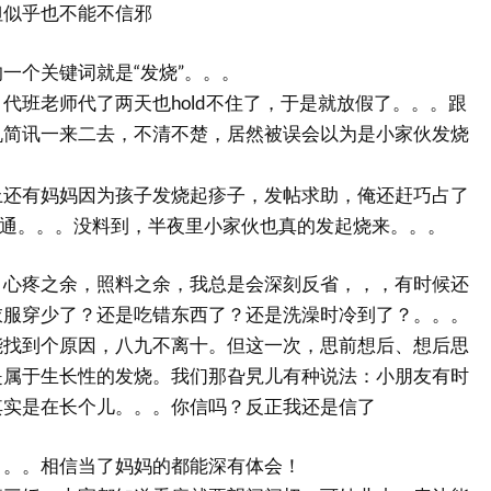
但似乎也不能不信邪
一个关键词就是“发烧”。。。
代班老师代了两天也hold不住了，于是就放假了。。。跟
机简讯一来二去，不清不楚，居然被误会以为是小家伙发烧
上还有妈妈因为孩子发烧起疹子，发帖求助，俺还赶巧占了
a了一通。。。没料到，半夜里小家伙也真的发起烧来。。。
，心疼之余，照料之余，我总是会深刻反省，，，有时候还
衣服穿少了？还是吃错东西了？还是洗澡时冷到了？。。。
能找到个原因，八九不离十。但这一次，思前想后、想后思
是属于生长性的发烧。我们那旮旯儿有种说法：小朋友有时
其实是在长个儿。。。你信吗？反正我还是信了
。。。相信当了妈妈的都能深有体会！