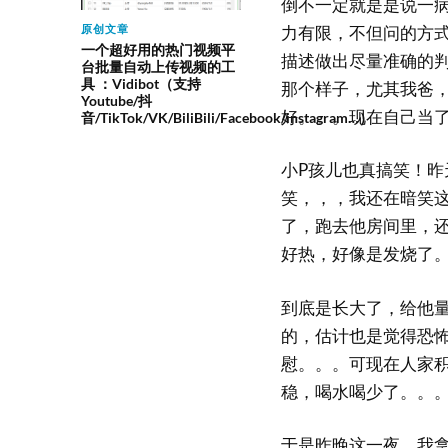
倒不一定就是是说一
力有限，不但问的方
原创文章
一个超好用的热门视频平
描述做出尽量准确的
台批量自动上传视频的工
具 ：Vidibot（支持
那个样子，尤其我爸
Youtube/抖
好。。。现在自己当
音/TikTok/VK/BiliBili/Facebook/instagram…）
小P孩儿也真搞笑！
笑，，，我还在暗笑
了，跑去他房间里，
好热，好像是发烧了
到底是长大了，给他
的，估计也是觉得恐
慰。。。可现在人家
稳，喝水喝少了。。
于是昨晚这一夜，我