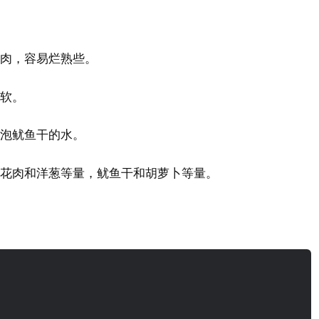
花肉，容易烂熟些。
泡软。
用泡鱿鱼干的水。
五花肉和洋葱等量，鱿鱼干和胡萝卜等量。