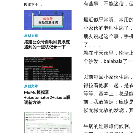
有些事，不能迷信，
阅读下个 →
最近似乎常听、常用的
小家伙的老师生病了，
朋友说起这个事，手
原创文章
搭建公众号自动回复系统
了。。。
遇到的一些坑记录一下
就在昨天夜里，论坛
个沙发，balabal
以前每回小家伙生病
得拉着他爹一起，是
原创文章
MuMu模拟器
等等。基本上，总是
+uiautomator2+uiauto联
前，我敢笃定：应该
调新方法
候无缘无故的发烧，
生病的娃最难伺候啊