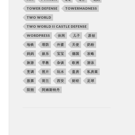
TOWER DEFENSE
TOWERMADNESS
TWO WORLD
TWO WORLD II CASTLE DEFENSE
WORDPRESS
休闲
儿子
原创
地铁
塔防
外婆
天使
奶粉
妈妈
娱乐
宝宝
德国
攻略
旅游
早教
杂谈
欧洲
游泳
烹调
照片
玩水
盖房
私房菜
股票
荷兰
西安
财经
足球
阳朔
阿姆斯特丹