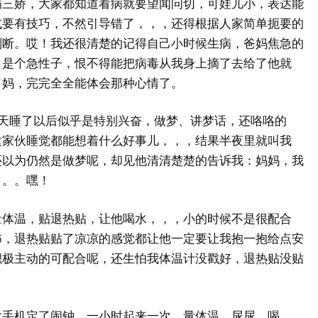
病三娇，大家都知道看病就要望闻问切，可娃儿小，表达能
式要有技巧，不然引导错了，，，还得根据人家简单扼要的
判断。哎！我还很清楚的记得自己小时候生病，爸妈焦急的
，是个急性子，恨不得能把病毒从我身上摘了去给了他就
了妈，完完全全能体会那种心情了。
昨天睡了以后似乎是特别兴奋，做梦、讲梦话，还咯咯的
这家伙睡觉都能想着什么好事儿，，，结果半夜里就叫我
还以为仍然是做梦呢，却见他清清楚楚的告诉我：妈妈，我
。。。嘿！
量体温，贴退热贴，让他喝水，，，小的时候不是很配合
怖，退热贴贴了凉凉的感觉都让他一定要让我抱一抱给点安
积极主动的可配合呢，还生怕我体温计没戳好，退热贴没贴
。
拿手机定了闹钟，一小时起来一次，量体温、尿尿、喝