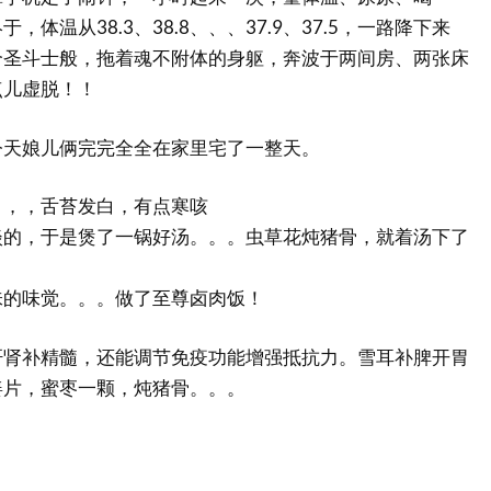
体温从38.3、38.8、、、37.9、37.5，一路降下来
个圣斗士般，拖着魂不附体的身躯，奔波于两间房、两张床
点儿虚脱！！
今天娘儿俩完完全全在家里宅了一整天。
，，，舌苔发白，有点寒咳
淡的，于是煲了一锅好汤。。。虫草花炖猪骨，就着汤下了
味的味觉。。。做了至尊卤肉饭！
肝肾补精髓，还能调节免疫功能增强抵抗力。雪耳补脾开胃
姜片，蜜枣一颗，炖猪骨。。。