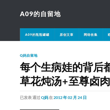
A09的自留地
A09的瓶瓶罐罐
原创文章
网络收集
Q妈自留地
每个生病娃的背后
草花炖汤+至尊卤
已发表
通过
Q妈
在
2012 年 02 月 24 日