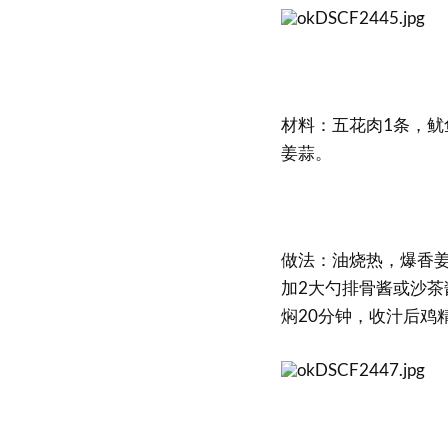
材料：五花肉1条，鱿
姜蒜。
做法：油烧热，爆香
加2大勺排骨酱或沙
焖20分钟，收汁后鸡