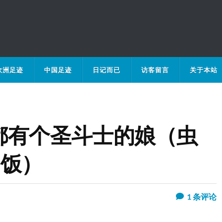
欧洲足迹
中国足迹
日记而已
访客留言
关于本站
都有个圣斗士的娘（虫
肉饭）
1
条评论