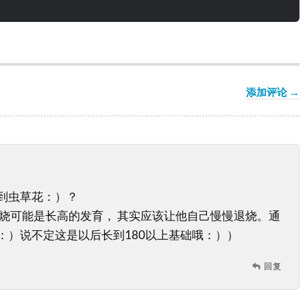
添加评论 →
到虫草花：）？
发烧可能是长高的发育， 其实应该让他自己慢慢退烧。通
：）说不定这是以后长到180以上基础哦：））
回复