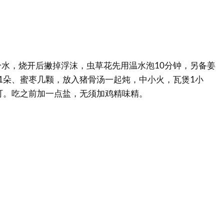
水，烧开后撇掉浮沫，虫草花先用温水泡10分钟，另备姜
1朵、蜜枣几颗，放入猪骨汤一起炖，中小火，瓦煲1小
可。吃之前加一点盐，无须加鸡精味精。