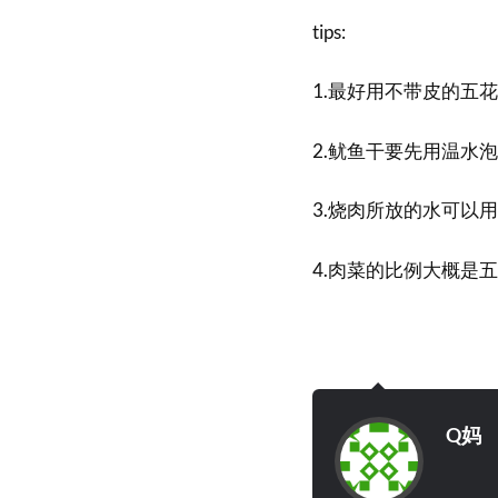
tips:
1.最好用不带皮的五
2.鱿鱼干要先用温水
3.烧肉所放的水可以
4.肉菜的比例大概是
Q妈