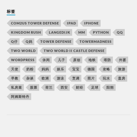
标签
COM2US TOWER DEFENSE
IPAD
IPHONE
KINGDOM RUSH
LANGEDIJK
MM
PYTHON
QQ
Q仔
Q妈
TOWER DEFENSE
TOWERMADNESS
TWO WORLD
TWO WORLD II CASTLE DEFENSE
WORDPRESS
休闲
儿子
原创
地铁
塔防
外婆
天使
奶粉
妈妈
娱乐
宝宝
德国
攻略
旅游
早教
杂谈
欧洲
游泳
烹调
照片
玩水
盖房
私房菜
股票
荷兰
西安
财经
足球
阳朔
阿姆斯特丹