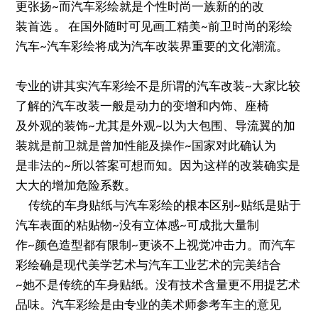
更张扬~而汽车彩绘就是个性时尚一族新的的改
装首选 。 在国外随时可见画工精美~前卫时尚的彩绘
汽车~汽车彩绘将成为汽车改装界重要的文化潮流。
专业的讲其实汽车彩绘不是所谓的汽车改装~大家比较
了解的汽车改装一般是动力的变增和内饰、座椅
及外观的装饰~尤其是外观~以为大包围、导流翼的加
装就是前卫就是曾加性能及操作~国家对此确认为
是非法的~所以答案可想而知。因为这样的改装确实是
大大的增加危险系数。
传统的车身贴纸与汽车彩绘的根本区别~贴纸是贴于
汽车表面的粘贴物~没有立体感~可成批大量制
作~颜色造型都有限制~更谈不上视觉冲击力。而汽车
彩绘确是现代美学艺术与汽车工业艺术的完美结合
~她不是传统的车身贴纸。没有技术含量更不用提艺术
品味。汽车彩绘是由专业的美术师参考车主的意见