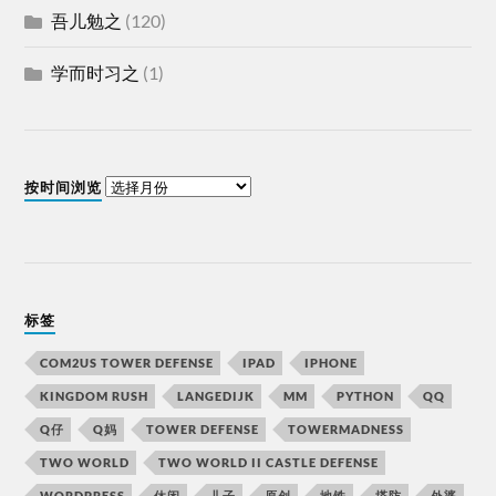
吾儿勉之
(120)
学而时习之
(1)
按时间浏览
标签
COM2US TOWER DEFENSE
IPAD
IPHONE
KINGDOM RUSH
LANGEDIJK
MM
PYTHON
QQ
Q仔
Q妈
TOWER DEFENSE
TOWERMADNESS
TWO WORLD
TWO WORLD II CASTLE DEFENSE
WORDPRESS
休闲
儿子
原创
地铁
塔防
外婆