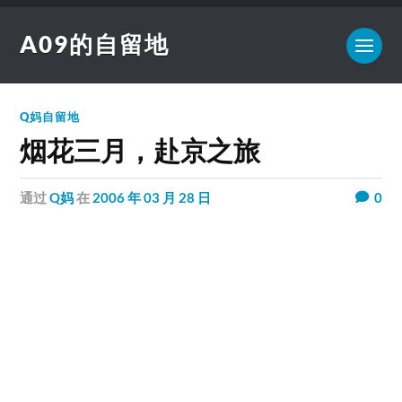
A09的自留地
Q妈自留地
烟花三月，赴京之旅
通过
Q妈
在
2006 年 03 月 28 日
0