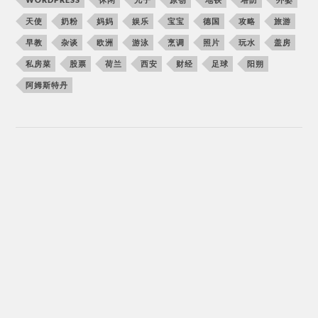
天使
奶粉
妈妈
娱乐
宝宝
德国
攻略
旅游
早教
杂谈
欧洲
游泳
烹调
照片
玩水
盖房
私房菜
股票
荷兰
西安
财经
足球
阳朔
阿姆斯特丹