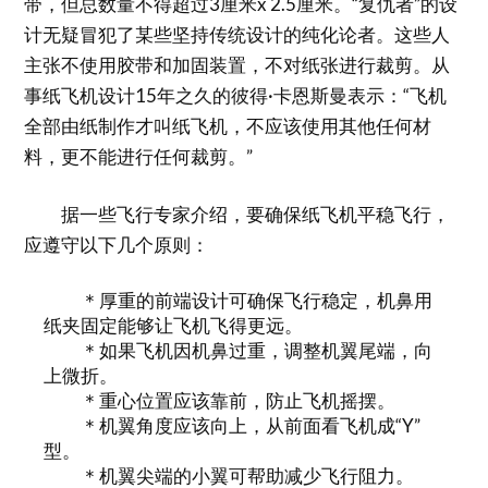
带，但总数量不得超过3厘米x 2.5厘米。“复仇者”的设
计无疑冒犯了某些坚持传统设计的纯化论者。这些人
主张不使用胶带和加固装置，不对纸张进行裁剪。从
事纸飞机设计15年之久的彼得·卡恩斯曼表示：“飞机
全部由纸制作才叫纸飞机，不应该使用其他任何材
料，更不能进行任何裁剪。”
据一些飞行专家介绍，要确保纸飞机平稳飞行，
应遵守以下几个原则：
＊厚重的前端设计可确保飞行稳定，机鼻用
纸夹固定能够让飞机飞得更远。
＊如果飞机因机鼻过重，调整机翼尾端，向
上微折。
＊重心位置应该靠前，防止飞机摇摆。
＊机翼角度应该向上，从前面看飞机成“Y”
型。
＊机翼尖端的小翼可帮助减少飞行阻力。